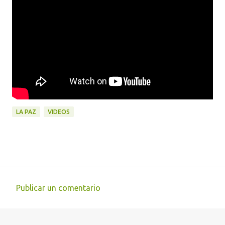
LA PAZ
VIDEOS
Publicar un comentario
C
o