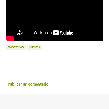
MASCOTAS
VIDEOS
Publicar un comentario
C
o
m