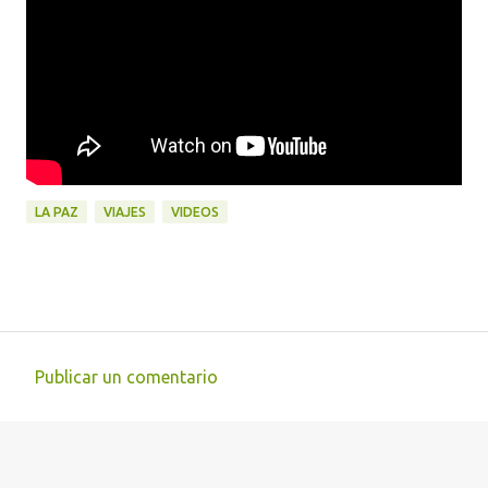
LA PAZ
VIAJES
VIDEOS
Publicar un comentario
C
o
m