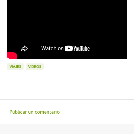
VIAJES
VIDEOS
Publicar un comentario
C
o