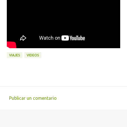
VIAJES
VIDEOS
Publicar un comentario
C
o
m