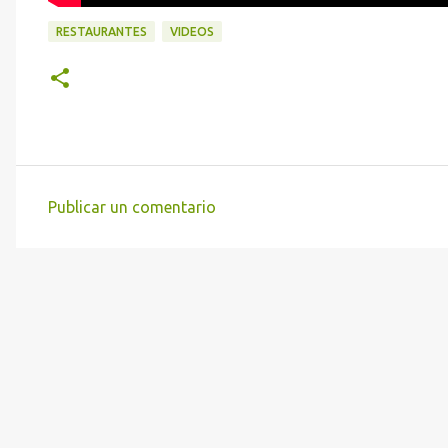
RESTAURANTES
VIDEOS
Publicar un comentario
C
o
m
e
n
t
a
r