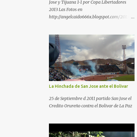
Jose y Tijuana 1-1 por Copa Libertadores
2013 Las Fotos en
http://angelcaido666x.blogspot.com/2013/0
4/postales-del-bermudez-tardenoche-y-
el.html
La Hinchada de San Jose ante el Bolivar
25 de Septiembre d 2011 partido San Jose el
Credito Orureño contra el Bolivar de La Paz