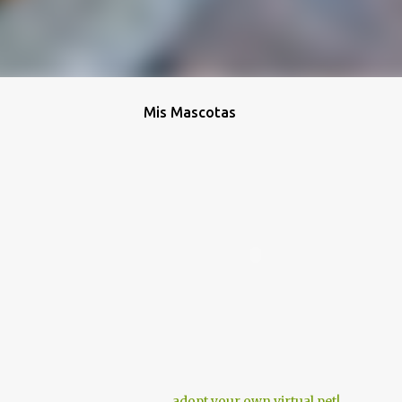
Mis Mascotas
adopt your own virtual pet!