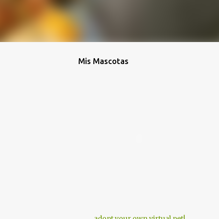
Mis Mascotas
adopt your own virtual pet!