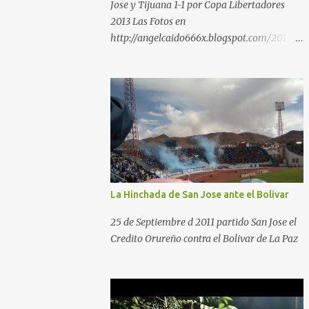
Jose y Tijuana 1-1 por Copa Libertadores
2013 Las Fotos en
http://angelcaido666x.blogspot.com/2013/0
4/postales-del-bermudez-tardenoche-y-
el.html
La Hinchada de San Jose ante el Bolivar
25 de Septiembre d 2011 partido San Jose el
Credito Orureño contra el Bolivar de La Paz