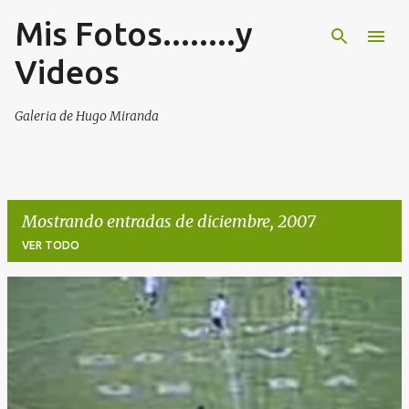
Mis Fotos........y
Ir al contenido principal
Videos
Galeria de Hugo Miranda
Mostrando entradas de diciembre, 2007
VER TODO
E
n
t
r