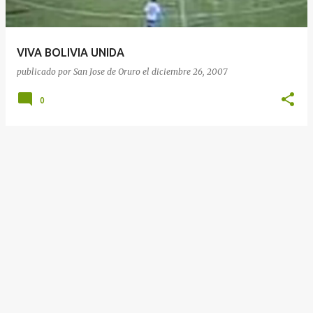
a
d
a
VIVA BOLIVIA UNIDA
s
publicado por
San Jose de Oruro
el
diciembre 26, 2007
0