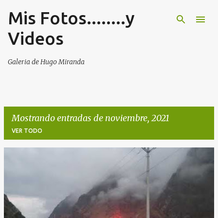
Mis Fotos........y
Ir al contenido principal
Videos
Galeria de Hugo Miranda
Mostrando entradas de noviembre, 2021
VER TODO
E
n
t
r