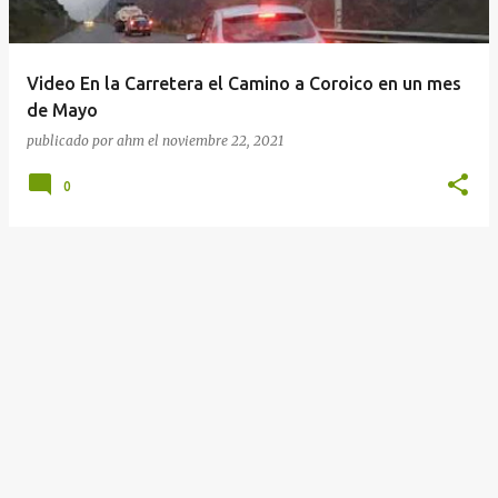
a
d
a
Video En la Carretera el Camino a Coroico en un mes
s
de Mayo
publicado por
ahm
el
noviembre 22, 2021
0