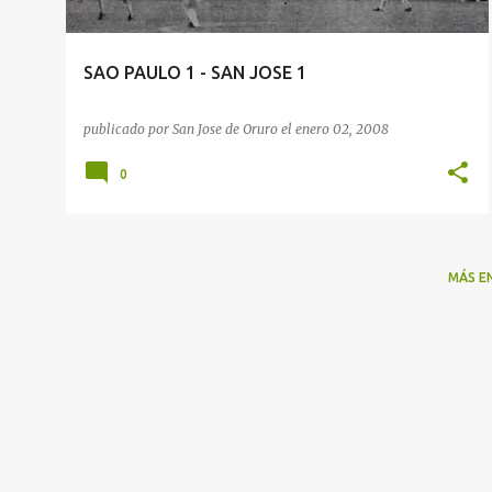
d
a
SAO PAULO 1 - SAN JOSE 1
s
publicado por
San Jose de Oruro
el
enero 02, 2008
0
MÁS E