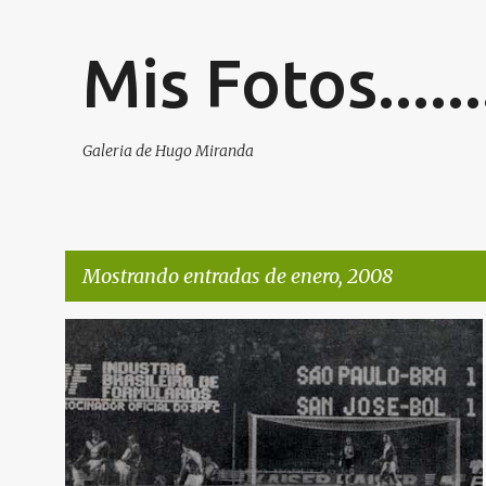
Mis Fotos.....
Galeria de Hugo Miranda
Mostrando entradas de enero, 2008
E
SAN JOSE
n
t
r
a