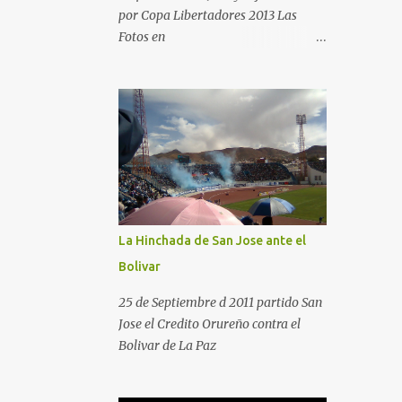
por Copa Libertadores 2013 Las
Fotos en
http://angelcaido666x.blogspot.com
/2013/04/postales-del-bermudez-
tardenoche-y-el.html
La Hinchada de San Jose ante el
Bolivar
25 de Septiembre d 2011 partido San
Jose el Credito Orureño contra el
Bolivar de La Paz