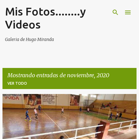
Mis Fotos........y
Ir al contenido principal
Videos
Galeria de Hugo Miranda
Mostrando entradas de noviembre, 2020
VER TODO
E
n
t
r