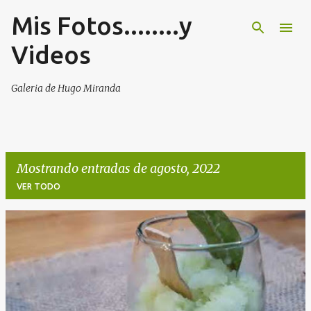
Mis Fotos........y
Ir al contenido principal
Videos
Galeria de Hugo Miranda
Mostrando entradas de agosto, 2022
VER TODO
E
n
t
r