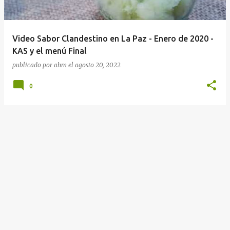
a
d
a
Video Sabor Clandestino en La Paz - Enero de 2020 -
s
KAS y el menú Final
publicado por
ahm
el
agosto 20, 2022
0